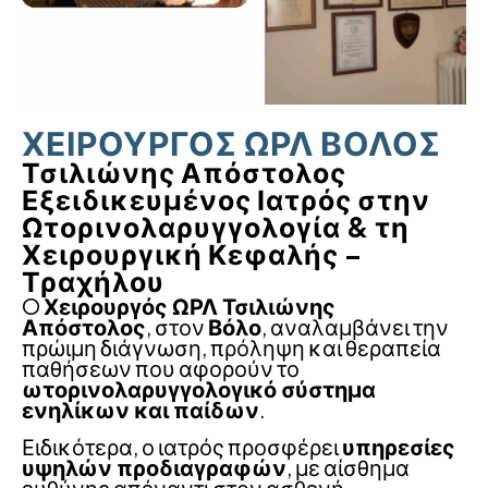
ΧΕΙΡΟΥΡΓΟΣ ΩΡΛ ΒΟΛΟΣ
Τσιλιώνης Απόστολος
Εξειδικευμένος Ιατρός στην
Ωτορινολαρυγγολογία & τη
Χειρουργική Κεφαλής –
Τραχήλου
O
Χειρουργός ΩΡΛ Τσιλιώνης
Απόστολος
, στον
Βόλο
, αναλαμβάνει την
πρώιμη διάγνωση, πρόληψη και θεραπεία
παθήσεων που αφορούν το
ωτορινολαρυγγολογικό σύστημα
ενηλίκων και παίδων
.
Ειδικότερα, ο ιατρός προσφέρει
υπηρεσίες
υψηλών προδιαγραφών
, με αίσθημα
ευθύνης απέναντι στον ασθενή,