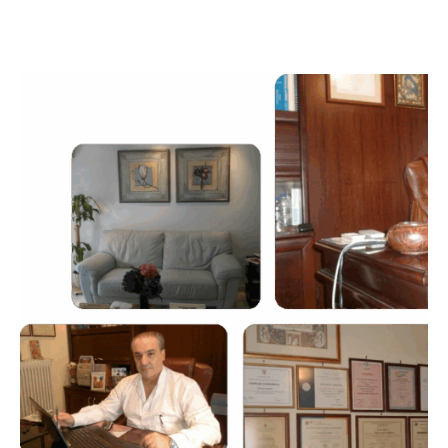
Απόστολος Τσιλιώνης
Χειρουργός Ωτορινολαρυγγολόγος
Σύγχρονες διαγνωστικές, θεραπευτικές και
χειρουργικές υπηρεσίες & εξοπλισμός,
για την αντιμετώπιση ΩΡΛ παθήσεων και
διαταραχών παίδων & ενηλίκων.
Βιογραφικό Ιατρού