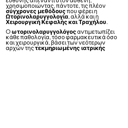
χρησιμοποιώντας, πάντοτε, τις πλέον
σύγχρονες μεθόδους
που φέρει η
Ωτορινολαρυγγολογία
, αλλά και η
Χειρουργική Κεφαλής
και Τραχήλου
.
O
ωτορινολαρυγγολόγος
αντιμετωπίζει
κάθε παθολογία, τόσο φαρμακευτικά όσο
και χειρουργικά, βάσει των νεότερων
αρχών της
τεκμηριωμένης ιατρικής
(evidence based medicine).
Κάθε ασθενής προσεγγίζεται με
απόλυτο
σεβασμό σε κάθε στάδιο της ιατρικής
επίσκεψης
-κατά τη λήψη του ιστορικού
και κατά τη διάρκεια της κλινικής εξέτασης
όσο και στον επανέλεγχο.